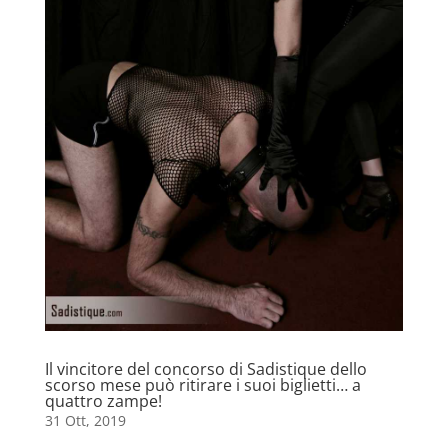
Il vincitore del concorso di Sadistique dello
scorso mese può ritirare i suoi biglietti… a
quattro zampe!
31 Ott, 2019