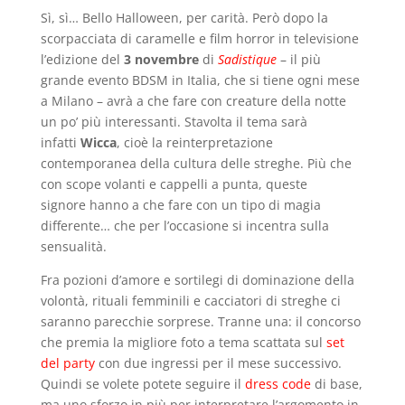
Sì, sì… Bello Halloween, per carità. Però dopo la
scorpacciata di caramelle e film horror in televisione
l’edizione del
3 novembre
di
Sadistique
– il più
grande evento BDSM in Italia, che si tiene ogni mese
a Milano – avrà a che fare con creature della notte
un po’ più interessanti. Stavolta il tema sarà
infatti
Wicca
, cioè la reinterpretazione
contemporanea della cultura delle streghe. Più che
con scope volanti e cappelli a punta, queste
signore hanno a che fare con un tipo di magia
differente… che per l’occasione si incentra sulla
sensualità.
Fra pozioni d’amore e sortilegi di dominazione della
volontà, rituali femminili e cacciatori di streghe ci
saranno parecchie sorprese. Tranne una: il concorso
che premia la migliore foto a tema scattata sul
set
del party
con due ingressi per il mese successivo.
Quindi se volete potete seguire il
dress code
di base,
ma uno sforzo in più per interpretare l’argomento in