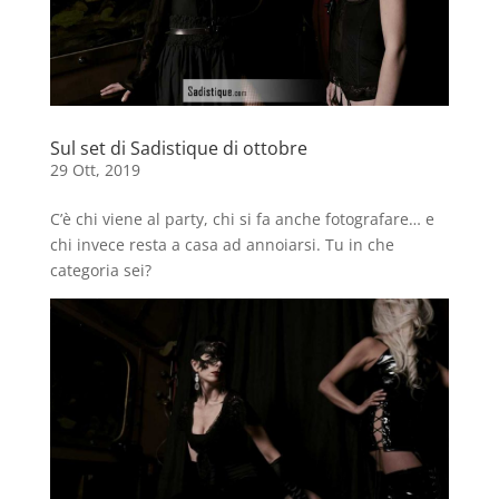
Sul set di Sadistique di ottobre
29 Ott, 2019
C’è chi viene al party, chi si fa anche fotografare… e
chi invece resta a casa ad annoiarsi. Tu in che
categoria sei?