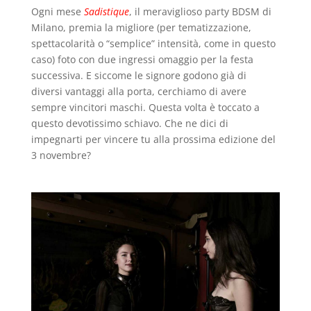
Ogni mese
Sadistique
, il meraviglioso party BDSM di
Milano, premia la migliore (per tematizzazione,
spettacolarità o “semplice” intensità, come in questo
caso) foto con due ingressi omaggio per la festa
successiva. E siccome le signore godono già di
diversi vantaggi alla porta, cerchiamo di avere
sempre vincitori maschi. Questa volta è toccato a
questo devotissimo schiavo. Che ne dici di
impegnarti per vincere tu alla prossima edizione del
3 novembre?