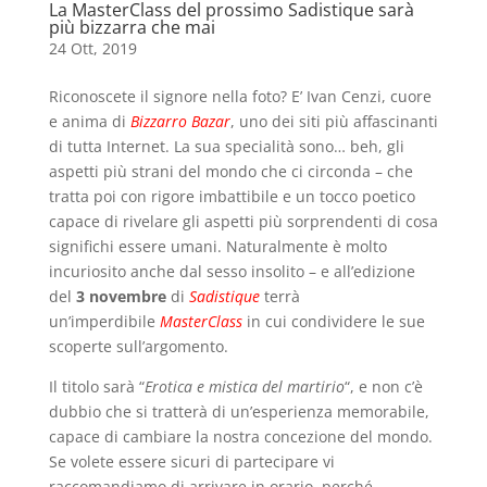
La MasterClass del prossimo Sadistique sarà
più bizzarra che mai
24 Ott, 2019
Riconoscete il signore nella foto? E’ Ivan Cenzi, cuore
e anima di
Bizzarro Bazar
, uno dei siti più affascinanti
di tutta Internet. La sua specialità sono… beh, gli
aspetti più strani del mondo che ci circonda – che
tratta poi con rigore imbattibile e un tocco poetico
capace di rivelare gli aspetti più sorprendenti di cosa
significhi essere umani. Naturalmente è molto
incuriosito anche dal sesso insolito – e all’edizione
del
3 novembre
di
Sadistique
terrà
un’imperdibile
MasterClass
in cui condividere le sue
scoperte sull’argomento.
Il titolo sarà “
Erotica e mistica del martirio
“, e non c’è
dubbio che si tratterà di un’esperienza memorabile,
capace di cambiare la nostra concezione del mondo.
Se volete essere sicuri di partecipare vi
raccomandiamo di arrivare in orario, perché