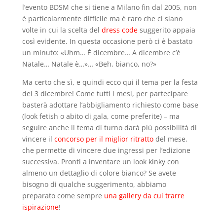
l’evento BDSM che si tiene a Milano fin dal 2005, non
è particolarmente difficile ma è raro che ci siano
volte in cui la scelta del
dress code
suggerito appaia
così evidente. In questa occasione però ci è bastato
un minuto: «Uhm… È dicembre… A dicembre c’è
Natale… Natale è…»… «Beh, bianco, no?»
Ma certo che sì, e quindi ecco qui il tema per la festa
del 3 dicembre! Come tutti i mesi, per partecipare
basterà adottare l’abbigliamento richiesto come base
(look fetish o abito di gala, come preferite) – ma
seguire anche il tema di turno darà più possibilità di
vincere il
concorso per il miglior ritratto
del mese,
che permette di vincere due ingressi per l’edizione
successiva. Pronti a inventare un look kinky con
almeno un dettaglio di colore bianco? Se avete
bisogno di qualche suggerimento, abbiamo
preparato come sempre
una gallery da cui trarre
ispirazione
!